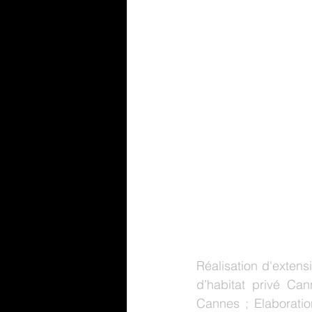
Réalisation d'exten
d’habitat privé Can
Cannes ; Elaboratio