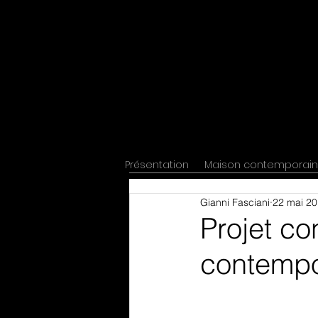
Présentation
Maison contemporai
Gianni Fasciani
22 mai 2
Projet co
contempo