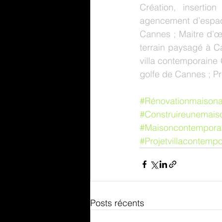
Création, inserti
agencement d’espace
Cannes ; Maitre d’œ
terrain paysagé à C
villa contemporaine 
golfe de Cannes ; Pr
#Rénovationmaison
#Construireunemais
#Maisoncontempora
#Projetvillacontemp
Posts récents