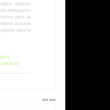
ation maison, 
lla d’exception 
piscine dans un 
Maitre d’œuvre 
ception dans le 
ropez
Cotedazur
Voir tout