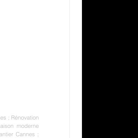
s ; Rénovation 
maison moderne 
ntier Cannes ; 