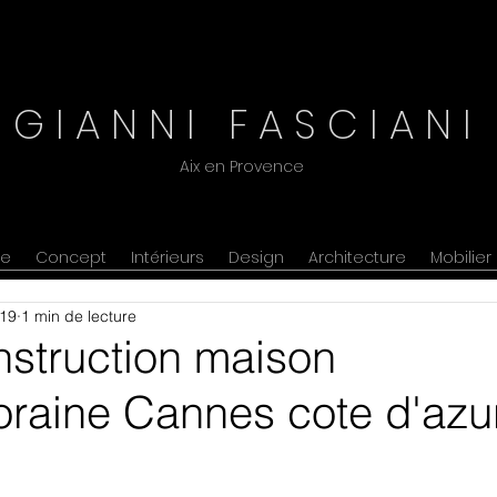
G I A N N I F A S C I A N I
Aix en Provence
ne
Concept
Intérieurs
Design
Architecture
Mobilier
019
1 min de lecture
nstruction maison
raine Cannes cote d'azu