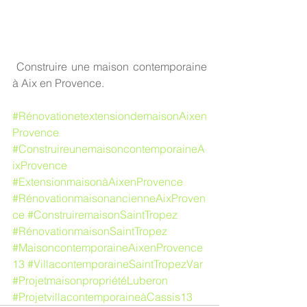
 Construire une maison contemporaine 
à Aix en Provence.
#RénovationetextensiondemaisonAixen
Provence
#ConstruireunemaisoncontemporaineA
ixProvence
#ExtensionmaisonàAixenProvence
#RénovationmaisonancienneAixProven
ce
#ConstruiremaisonSaintTropez
#RénovationmaisonSaintTropez
#MaisoncontemporaineAixenProvence
13
#VillacontemporaineSaintTropezVar
#ProjetmaisonpropriétéLuberon
#ProjetvillacontemporaineàCassis13