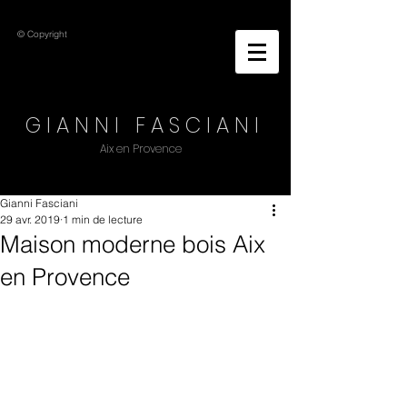
© Copyright
G I A N N I F A S C I A N I
Aix en Provence
Gianni Fasciani
29 avr. 2019
1 min de lecture
Maison moderne bois Aix
en Provence