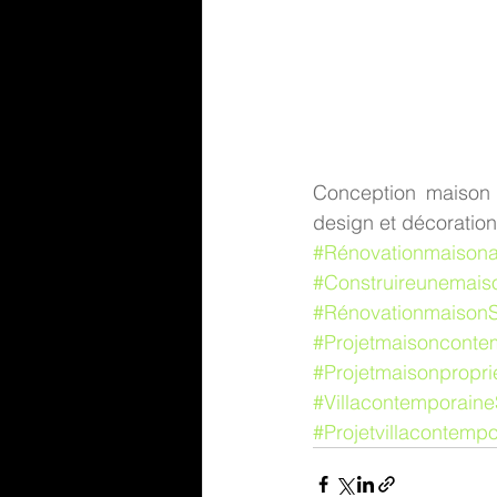
Conception maison c
design et décoration 
#Rénovationmaison
#Construireunemais
#RénovationmaisonS
#Projetmaisonconte
#Projetmaisonpropr
#Villacontemporaine
#Projetvillacontemp