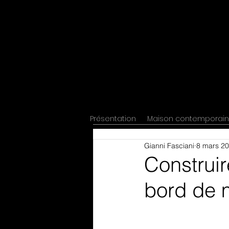
Présentation
Maison contemporai
Gianni Fasciani
8 mars 2
Construi
bord de m