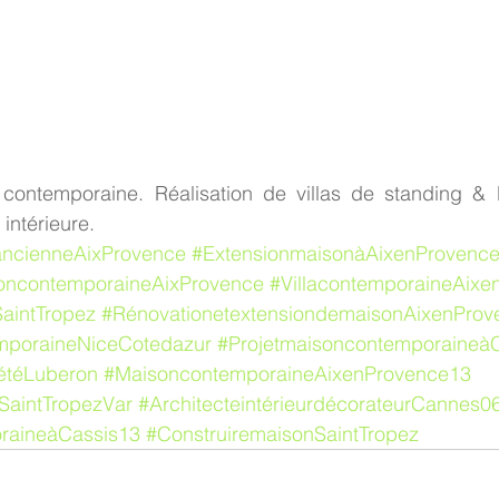
ontemporaine. Réalisation de villas de standing & l
intérieure.
ancienneAixProvence
#ExtensionmaisonàAixenProvenc
oncontemporaineAixProvence
#VillacontemporaineAixe
aintTropez
#RénovationetextensiondemaisonAixenProv
mporaineNiceCotedazur
#Projetmaisoncontemporaineà
iétéLuberon
#MaisoncontemporaineAixenProvence13
SaintTropezVar
#ArchitecteintérieurdécorateurCannes0
oraineàCassis13
#ConstruiremaisonSaintTropez