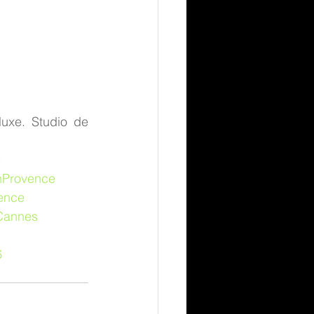
uxe. Studio de 
e
nProvence
ence
Cannes
6