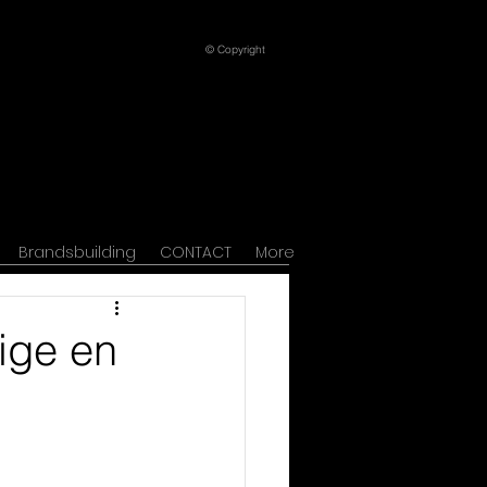
© Copyright
Brandsbuilding
CONTACT
More
ige en