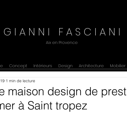
G I A N N I F A S C I A N I
Aix en Provence
ne
Concept
Intérieurs
Design
Architecture
Mobilier
019
1 min de lecture
re maison design de prest
er à Saint tropez