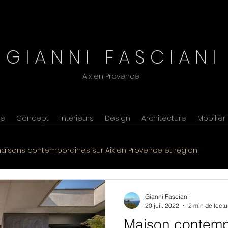
G I A N N I F A S C I A N I
Aix en Provence
ne
Concept
Intérieurs
Design
Architecture
Mobilier
ire une maison Gordes Lubero
aisons contemporaines sur Aix en Provence et région
on contemporaine
Gianni Fasciani
20 juil. 2022
2 min de lectu
Maison contemp