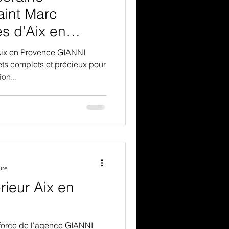
e Saint Tropez
aint Marc
s d'Aix en
e Cassis
 Aix en Provence GIANNI
ts complets et précieux pour
on...
a contemporaine
Cassis
ure
érieur Aix en
ur Aix en P
a force de l'agence GIANNI