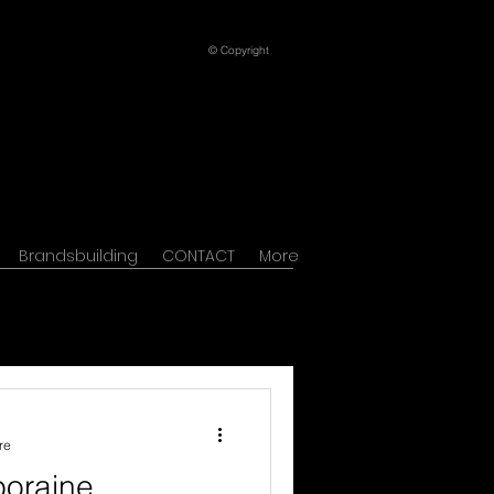
© Copyright
Brandsbuilding
CONTACT
More
re
oraine