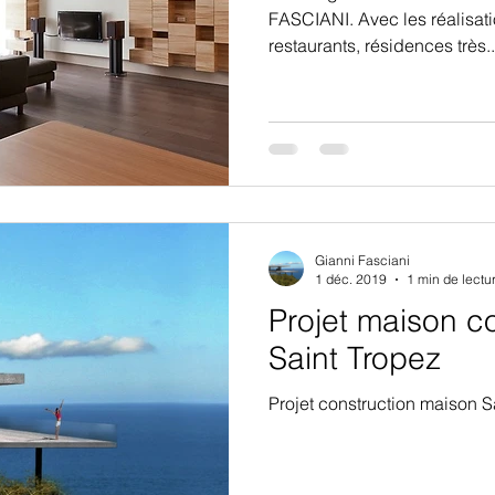
FASCIANI. Avec les réalisat
opriété Aix en
Construire maison con
restaurants, résidences très..
rain Aix en Pro
Maitre d'oeuvre maiso
maison à Aix e
Projet de maison propri
Gianni Fasciani
1 déc. 2019
1 min de lectu
e Saint Marc Jau
Projet extension mais
Projet maison c
Saint Tropez
int Tropez Var
Maison contemporaine 
Projet construction maison S
mporaine Aix en
Projet et construction 