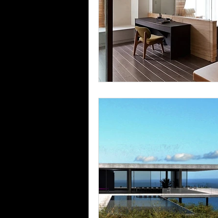
Rénovation maison pr
Galerie art contempo
Construire extension 
Maison contemporain
Rénovation maison Sa
Projet maison conte