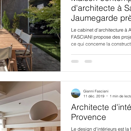
on contemporaine
Maison contemporain
d'architecte à S
Jaumegarde prè
e Aix en Provenc
Maison contemporain
Provence
Le cabinet d'architecture à
FASCIANI propose des proje
ce qui concerne la constructi
ne Saint Rémy de
Maitre d'oeuvre vill
ent extension de
Gianni Fasciani
ncienne Aix en P
Architecte intérieur à 
11 déc. 2019
1 min de lect
Architecte d'int
Provence
on Saint Trope
Construction de maison s
Le design d'intérieurs est l