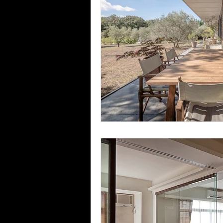
Construire une mais
Maison contemporain
Maison contemporai
Rénovation appartem
Rénovation maison a
Projet extension mais