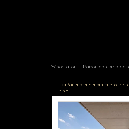
Présentation
Maison contemporai
Tous les posts
Constru
Créations et constructions de m
paca.
Construire une mais