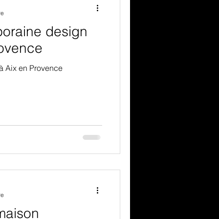
re
oraine design
rovence
à Aix en Provence
re
maison